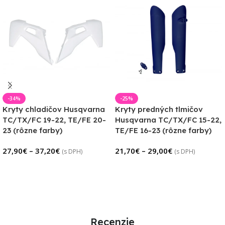
-34%
-25%
Kryty chladičov Husqvarna
Kryty predných tlmičov
TC/TX/FC 19-22, TE/FE 20-
Husqvarna TC/TX/FC 15-22,
23 (rôzne farby)
TE/FE 16-23 (rôzne farby)
27,90
€
–
37,20
€
21,70
€
–
29,00
€
(s DPH)
(s DPH)
Výber Možností
Výber Možností
Recenzie