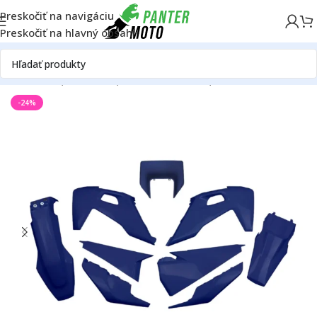
Preskočiť na navigáciu
Preskočiť na hlavný obsah
otoriek
Husqvarna
Husqvarna TE 150
Husqvarna TE 150 2020
-24%