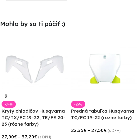
Mohlo by sa ti páčiť :)
-34%
-25%
Kryty chladičov Husqvarna
Predná tabuľka Husqvarna
TC/TX/FC 19-22, TE/FE 20-
TC/FC 19-22 (rôzne farby)
23 (rôzne farby)
22,35
€
–
27,50
€
(s DPH)
27,90
€
–
37,20
€
(s DPH)
Výber Možností