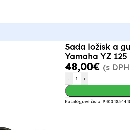
ho hriadeľa Yamaha YZ 125 01-04
Sada ložísk a g
Yamaha YZ 125 
48,00
€
(s DPH
-
+
Katalógové číslo:
P400485444