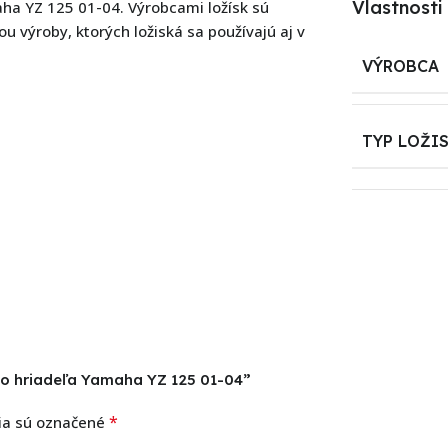
Vlastnosti
aha YZ 125 01-04. Výrobcami ložísk sú
u výroby, ktorých ložiská sa používajú aj v
VÝROBCA
TYP LOŽI
ého hriadeľa Yamaha YZ 125 01-04”
*
ia sú označené