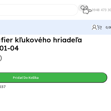
0948 473 3
0,0
ufier kľukového hriadeľa
01-04
)
Pridať Do Košíka
037