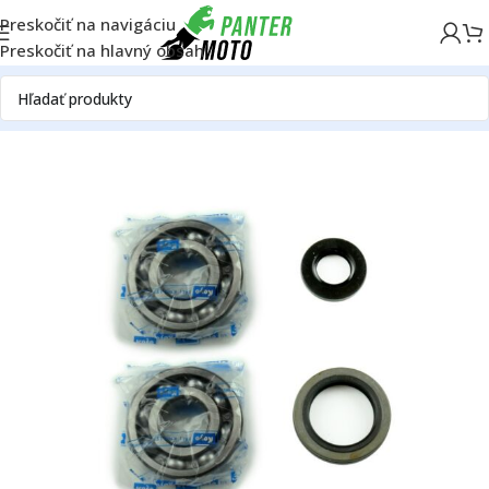
Preskočiť na navigáciu
Preskočiť na hlavný obsah
Domov
OFF ROAD
Motor
Ložiská