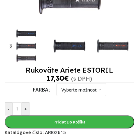
Rukoväte Ariete ESTORIL
17,30
€
(s DPH)
FARBA
-
+
Pridať Do Košíka
Katalógové číslo:
ARI02615