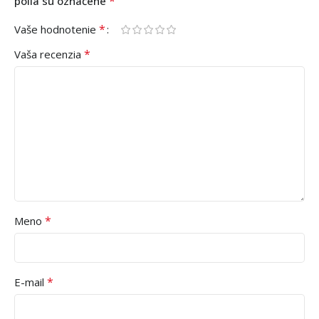
*
polia sú označené
*
Vaše hodnotenie
*
Vaša recenzia
*
Meno
*
E-mail