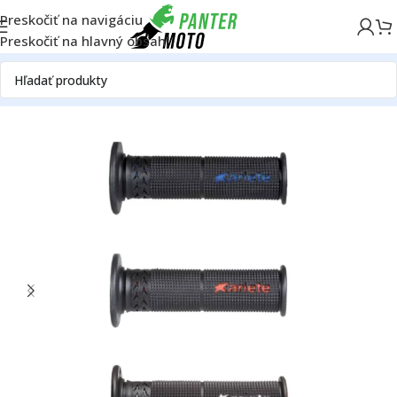
Preskočiť na navigáciu
Preskočiť na hlavný obsah
Domov
ON ROAD
Rám
Riadidlá a ovládanie
Rukoväte