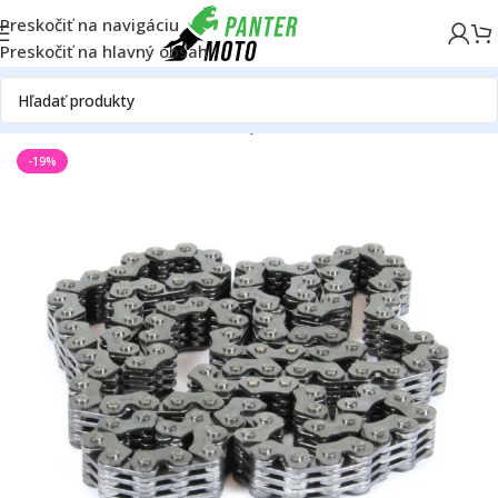
Preskočiť na navigáciu
Preskočiť na hlavný obsah
Domov
ATV/UTV
Motor
Rozvody
Rozvodové reťaze
-19%