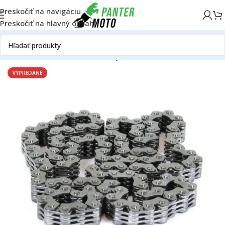
Preskočiť na navigáciu
Preskočiť na hlavný obsah
Domov
OFF ROAD
Motor
Rozvody
Rozvodové reťaze
VYPREDANÉ