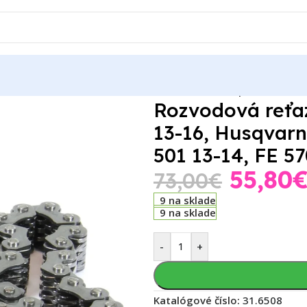
reťaz KTM EXCR 530 08-11, EXC 500 13-16, Husqvarna FE 201 
Rozvodová reťa
13-16, Husqvarn
501 13-14, FE 57
55,80
73,00
€
9 na sklade
9 na sklade
-
+
Katalógové číslo:
31.6508