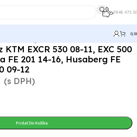
0948 473 3
0,0
14-16, Husaberg FE 501 13-14, FE 570 09-12
z KTM EXCR 530 08-11, EXC 500
a FE 201 14-16, Husaberg FE
0 09-12
€
(s DPH)
Pridať Do Košíka