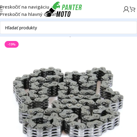
Preskočiť na navigáciu
Preskočiť na hlavný obsah
Domov
ON ROAD
Motor
Rozvody
Rozvodové reťaze
-19%