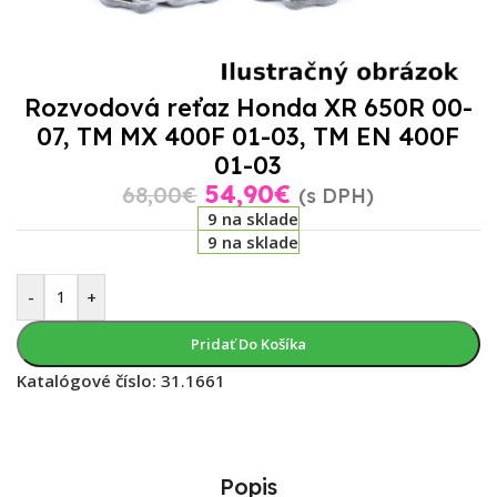
Rozvodová reťaz Honda XR 650R 00-
07, TM MX 400F 01-03, TM EN 400F
01-03
54,90
€
68,00
€
(s DPH)
9 na sklade
9 na sklade
-
+
Pridať Do Košíka
Katalógové číslo:
31.1661
Popis