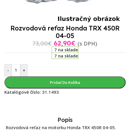
Rozvodová reťaz Honda TRX 450R
04-05
62,90
€
73,00
€
(s DPH)
7 na sklade
7 na sklade
-
+
Pridať Do Košíka
Katalógové číslo:
31.1493
Popis
Rozvodová reťaz na motorku Honda TRX 450R 04-05.