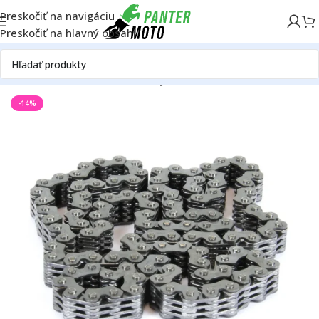
Preskočiť na navigáciu
Preskočiť na hlavný obsah
Domov
ATV/UTV
Motor
Rozvody
Rozvodové reťaze
-14%