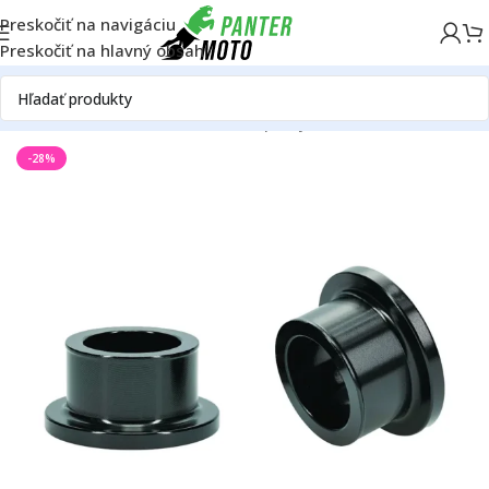
Preskočiť na navigáciu
Preskočiť na hlavný obsah
Domov
OFF ROAD
Rám
Kolesá
Rozperky
-28%