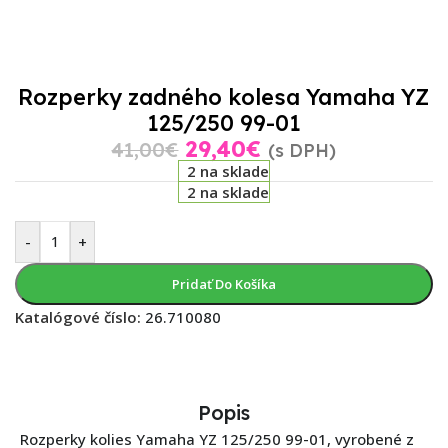
Rozperky zadného kolesa Yamaha YZ
125/250 99-01
29,40
€
41,00
€
(s DPH)
2 na sklade
2 na sklade
-
+
Pridať Do Košíka
Katalógové číslo:
26.710080
Popis
Rozperky kolies Yamaha YZ 125/250 99-01, vyrobené z