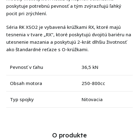
poskytuje potrebnú pevnosť a tým zvýrazňujú ľahký
pocit pri zrýchlení.
Séria RK XSO2 je vybavená krúžkami RX, ktoré majú
tesnenia v tvare „RX“, ktoré poskytujú dvojitú bariéru na
utesnenie mazania a poskytujú 2-krát dlhšiu životnosť
ako štandardné reťaze s O-krúžkami.
Pevnosť v ťahu
36,5 kN
Obsah motora
250-800cc
Typ spojky
Nitovacia
O produkte