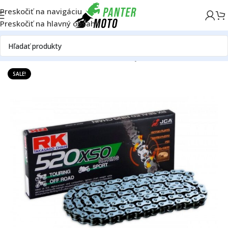
Preskočiť na navigáciu
Preskočiť na hlavný obsah
Domov
OFF ROAD
Rám
Reťazové sady
Reťaze
SALE!