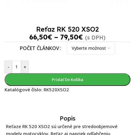
Reťaz RK 520 XSO2
66,50
€
–
79,50
€
(s DPH)
POČET ČLÁNKOV
-
+
Pridať Do Košíka
Katalógové číslo:
RK520XSO2
Popis
Reťaze RK 520 XSO2 sú určené pre stredoobjemové
modely motocyklov. Reťaz aj napriek odľahčeniu