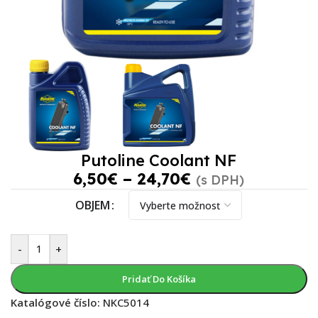
Putoline Coolant NF
6,50
€
–
24,70
€
(s DPH)
OBJEM
-
+
Pridať Do Košíka
Katalógové číslo:
NKC5014