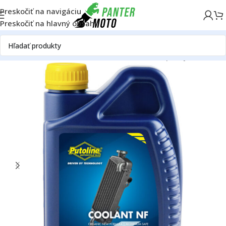
Preskočiť na navigáciu
Preskočiť na hlavný obsah
Domov
OFF ROAD
Motor
Chladič
Chladiace kvapaliny