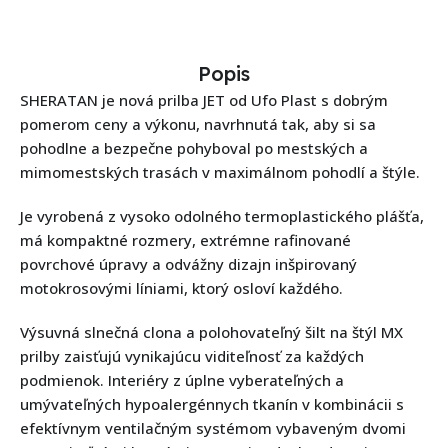
Popis
SHERATAN je nová prilba JET od Ufo Plast s dobrým
pomerom ceny a výkonu, navrhnutá tak, aby si sa
pohodlne a bezpečne pohyboval po mestských a
mimomestských trasách v maximálnom pohodlí a štýle.
Je vyrobená z vysoko odolného termoplastického plášťa,
má kompaktné rozmery, extrémne rafinované
povrchové úpravy a odvážny dizajn inšpirovaný
motokrosovými líniami, ktorý osloví každého.
Výsuvná slnečná clona a polohovateľný šilt na štýl MX
prilby zaisťujú vynikajúcu viditeľnosť za každých
podmienok. Interiéry z úplne vyberateľných a
umývateľných hypoalergénnych tkanín v kombinácii s
efektívnym ventilačným systémom vybaveným dvomi