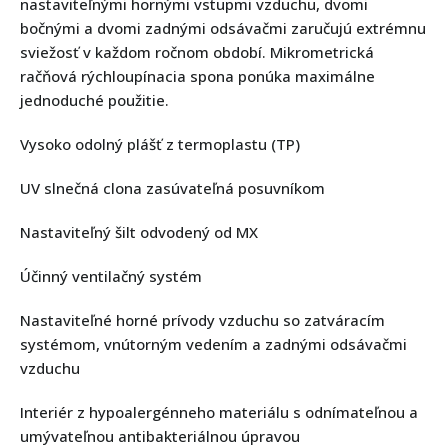
nastaviteľnými hornými vstupmi vzduchu, dvomi
bočnými a dvomi zadnými odsávačmi zaručujú extrémnu
sviežosť v každom ročnom období. Mikrometrická
račňová rýchloupínacia spona ponúka maximálne
jednoduché použitie.
Vysoko odolný plášť z termoplastu (TP)
UV slnečná clona zasúvateľná posuvníkom
Nastaviteľný šilt odvodený od MX
Účinný ventilačný systém
Nastaviteľné horné prívody vzduchu so zatváracím
systémom, vnútorným vedením a zadnými odsávačmi
vzduchu
Interiér z hypoalergénneho materiálu s odnímateľnou a
umývateľnou antibakteriálnou úpravou