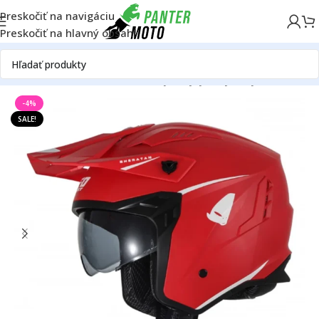
Preskočiť na navigáciu
Preskočiť na hlavný obsah
Domov
ON ROAD
Oblečenie a výstroj
Výstroj
Prilby
Otvorené
-4%
SALE!