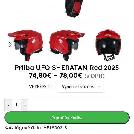
Prilba UFO SHERATAN Red 2025
74,80
€
–
78,00
€
(s DPH)
VEĽKOSŤ
-
+
Pridať Do Košíka
Katalógové číslo:
HE13002-B