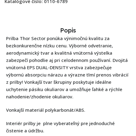
Katalógové číslo:
0110-6789
Popis
Prilba Thor Sector ponúka výnimočnú kvalitu za
bezkonkurenčne nízku cenu. Výborné odvetranie,
aerodynamický tvar a kvalitná vnútorná výstelka
zabezpečí pohodlie aj pri celodennom používaní. Dvojitá
vnútorná EPS DUAL-DENSITY vrstva zabezpečuje
výbornú absorpciu nárazu a výrazne tlmí prenos vibrácií
z prilby! Vonkajší tvar škrupiny poskytuje ideálne
uchytenie pásiku okuliarov a umožňuje ľahké a rýchle
nahodenie/zhodenie okuliarov.
Vonkajší materiál polykarbonát/ABS.
Interiér prilby je plne vyberateľný pre jednoduché
čistenie a údržbu.