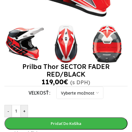
Prilba Thor SECTOR FADER
RED/BLACK
119,00
€
(s DPH)
VEĽKOSŤ
-
+
Pridať Do Košíka