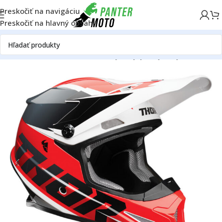
Preskočiť na navigáciu
Preskočiť na hlavný obsah
Domov
OFF ROAD
Oblečenie a výstroj
Výstroj
Prilby