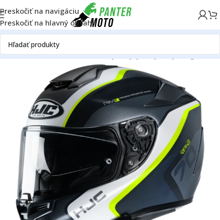
Preskočiť na navigáciu
Preskočiť na hlavný obsah
Domov
ON ROAD
Oblečenie a výstroj
Výstroj
Prilby
Integrálne