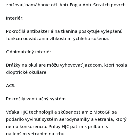
znižovať namáhanie očí. Anti-Fog a Anti-Scratch povrch.
Interiér:
Pokročilá antibakteriálna tkanina poskytuje vylepšenú
funkciu odvádzania vlhkosti a rýchleho sušenia.
Odnímateľný interiér.
Drážky na okuliare môžu vyhovovať jazdcom, ktorí nosia
dioptrické okuliare
ACS:
Pokročilý ventilačný systém
Vďaka HJC technológii a skúsenostiam z MotoGP sa
podarilo vyvinúť systém aerodynamiky a vetrania, ktorý
nemá konkurenciu. Prilby HJC patria k prilbám s
najlepším vetraním na trhu.