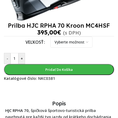
Prilba HJC RPHA 70 Kroon MC4HSF
395,00
€
(s DPH)
VEĽKOSŤ
-
+
Pridať Do Košíka
Katalógové číslo:
NKC0381
Popis
HJC RPHA 70
, špičková športovo-turistická prilba
navrhnutá pre každý typ jazdy od krátkeho dochádzania