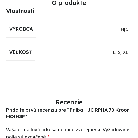
O produkte
Vlastnosti
VÝROBCA
HJC
VEĽKOSŤ
L
,
S
,
XL
Recenzie
Pridajte prvú recenziu pre “Prilba HJC RPHA 70 Kroon
MC4HSF”
Vaša e-mailová adresa nebude zverejnená.
Vyžadované
*
polia sú označené