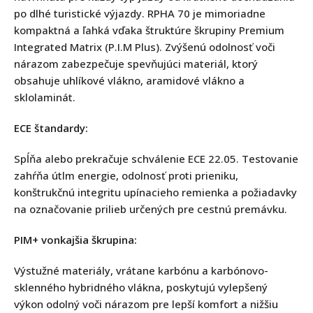
po dlhé turistické výjazdy. RPHA 70 je mimoriadne
kompaktná a ľahká vďaka štruktúre škrupiny Premium
Integrated Matrix (P.I.M Plus). Zvýšenú odolnosť voči
nárazom zabezpečuje spevňujúci materiál, ktorý
obsahuje uhlíkové vlákno, aramidové vlákno a
sklolaminát.
ECE štandardy:
Spĺňa alebo prekračuje schválenie ECE 22.05. Testovanie
zahŕňa útlm energie, odolnosť proti prieniku,
konštrukčnú integritu upínacieho remienka a požiadavky
na označovanie prilieb určených pre cestnú premávku.
PIM+ vonkajšia škrupina:
Výstužné materiály, vrátane karbónu a karbónovo-
sklenného hybridného vlákna, poskytujú vylepšený
výkon odolný voči nárazom pre lepší komfort a nižšiu