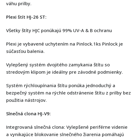
váhu prilby.
Plexi štít HJ-26 ST:
Všetky štíty HJC ponúkajú 99% UV-A & B ochranu
Plexi je vybavené uchytením na Pinlock.1ks Pinlock je
súčasťou balenia.
Vylepšený systém dvojitého zamykania štítu so
stredovým klipom je ideálny pre závodné podmienky.
Systém rýchloupínania štítu ponúka jednoduchý a
bezpečný systém na rýchle odstránenie štítu z prilby bez
použitia nástrojov.
Slnečná clona HJ-V9:
Integrovaná slnečná clona: Vylepšené periférne videnie
a vynikajúce blokovanie slnečného žiarenia pomáhajú