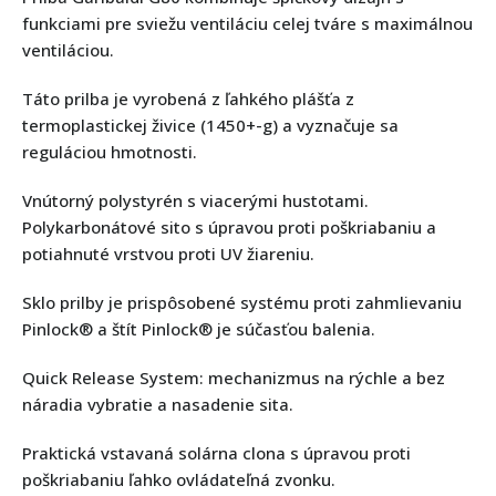
funkciami pre sviežu ventiláciu celej tváre s maximálnou
ventiláciou.
Táto prilba je vyrobená z ľahkého plášťa z
termoplastickej živice (1450+-g) a vyznačuje sa
reguláciou hmotnosti.
Vnútorný polystyrén s viacerými hustotami.
Polykarbonátové sito s úpravou proti poškriabaniu a
potiahnuté vrstvou proti UV žiareniu.
Sklo prilby je prispôsobené systému proti zahmlievaniu
Pinlock® a štít Pinlock® je súčasťou balenia.
Quick Release System: mechanizmus na rýchle a bez
náradia vybratie a nasadenie sita.
Praktická vstavaná solárna clona s úpravou proti
poškriabaniu ľahko ovládateľná zvonku.