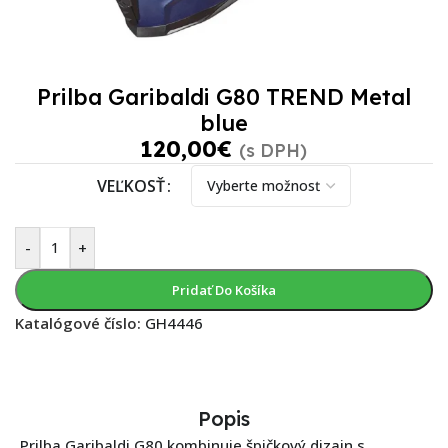
Prilba Garibaldi G80 TREND Metal
blue
120,00
€
(s DPH)
VEĽKOSŤ
-
+
Pridať Do Košíka
Katalógové číslo:
GH4446
Popis
Prilba Garibaldi G80 kombinuje špičkový dizajn s