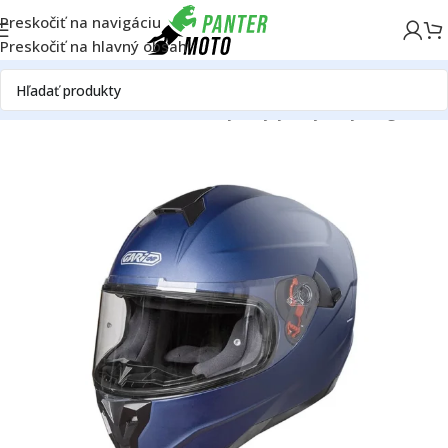
Preskočiť na navigáciu
Preskočiť na hlavný obsah
Domov
ON ROAD
Oblečenie a výstroj
Výstroj
Prilby
Integrálne