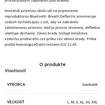
protidráždivým zapínaním pod bradou.
Dostatok priestoru okolo uší na pripevnenie
reproduktorov Bluetooth. Breath Deflector presmeruje
vzduch vychádzajúci z úst, aby sa zabránilo
zahmlievaniu priezoru. Keď je priezor otvorený, deflektor
uľahčuje dýchanie. Záves brady znižuje množstvo
vzduchu prúdiaceho cez prilbu cez oblasť brady. Prilba
prešla homologizačnými testami ECE 22.05.
O produkte
Vlastnosti
VÝROBCA
Garibaldi
VEĽKOSŤ
L
,
M
,
S
,
XL
,
XS
,
XXL