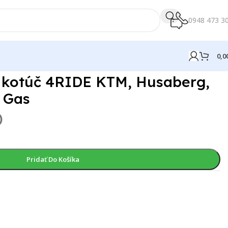
0948 473 3
0,0
 kotúč 4RIDE KTM, Husaberg,
 Gas
)
Pridať Do Košíka