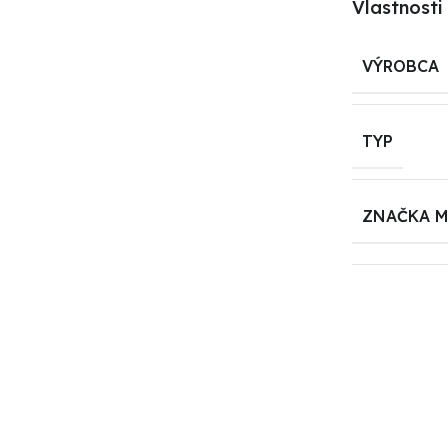
Vlastnosti
VÝROBCA
TYP
ZNAČKA 