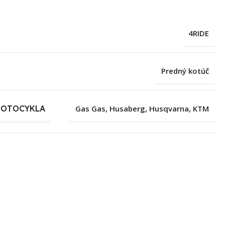
4RIDE
Predný kotúč
MOTOCYKLA
Gas Gas
,
Husaberg
,
Husqvarna
,
KTM