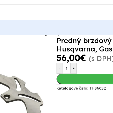
otúč 4RIDE KTM, Husaberg, Husqvarna, Gas Gas
Predný brzdový
Husqvarna, Gas
56,00
€
(s DPH
-
+
Katalógové číslo:
THS6032