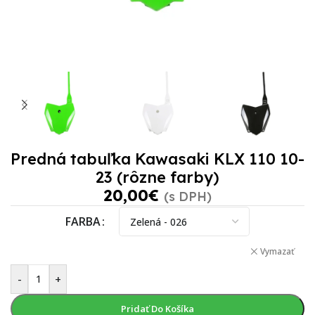
Predná tabuľka Kawasaki KLX 110 10-
23 (rôzne farby)
20,00
€
(s DPH)
FARBA
Vymazať
-
+
Pridať Do Košíka