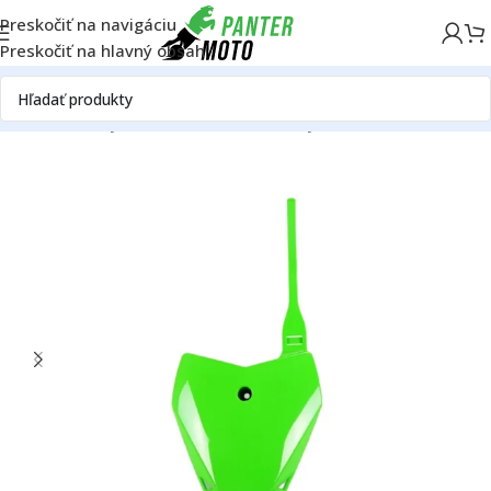
Preskočiť na navigáciu
Preskočiť na hlavný obsah
Domov
Plasty Kawasaki
Predné tabuľky Kawasaki