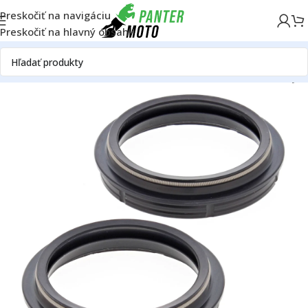
Preskočiť na navigáciu
Preskočiť na hlavný obsah
omov
OFF ROAD
Rám
Podvozok
Tlmiče
Predné tlmiče
Prachovky