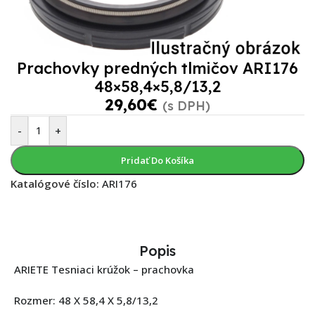
Prachovky predných tlmičov ARI176
48×58,4×5,8/13,2
29,60
€
(s DPH)
-
+
Pridať Do Košíka
Katalógové číslo:
ARI176
Popis
ARIETE Tesniaci krúžok – prachovka
Rozmer: 48 X 58,4 X 5,8/13,2