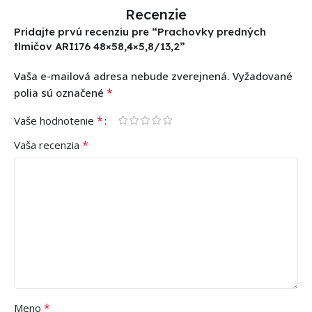
Recenzie
Pridajte prvú recenziu pre “Prachovky predných
tlmičov ARI176 48×58,4×5,8/13,2”
Vaša e-mailová adresa nebude zverejnená.
Vyžadované
*
polia sú označené
*
Vaše hodnotenie
*
Vaša recenzia
*
Meno