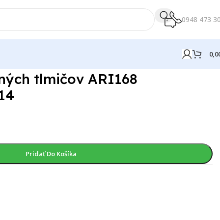
0948 473 3
0,0
ných tlmičov ARI168
14
)
Pridať Do Košíka