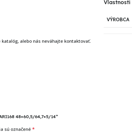
Vlastnosti
VÝROBCA
e katalóg, alebo nás neváhajte kontaktovať.
 ARI168 48×60,5/64,7×5/14”
*
ia sú označené