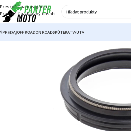
Preskočiť na navigáciu
Preskočiť na hlavný obsah
ÝPREDAJ
OFF ROAD
ON ROAD
SKÚTER
ATV/UTV
Domov
OFF ROAD
Rám
Podvozok
Tlmiče
Predné tlmiče
Prachov