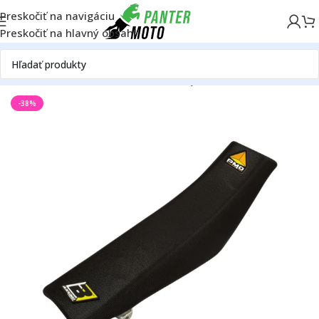
Preskočiť na navigáciu
Preskočiť na hlavný obsah
Domov
OFF ROAD
Rám
Sedadlá
Poťahy
-38%