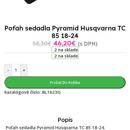
Poťah sedadla Pyramid Husqvarna TC
85 18-24
46,20
€
58,30
€
(s DPH)
2 na sklade
2 na sklade
-
+
Pridať Do Košíka
Katalógové číslo:
BL1623G
Popis
Poťah sedadla Pyramid Husqvarna TC 85 18-24.