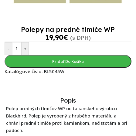
Polepy na predné tlmiče WP
19,90
€
(s DPH)
-
+
Pridať Do Košíka
Katalógové číslo:
BL5045W
Popis
Polep predných tlmičov WP od talianskeho výrobcu
Blackbird. Polep je vyrobený z hrubého materiálu a
chráni predné tlmiče proti kamienkom, nečistotám a pri
pádoch.