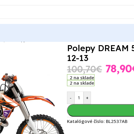
lepov
Polepy DREAM 5 KTM SX/SXF 11-12, EXC/EXCF 12-13
Polepy DREAM 5
12-13
78,90
100,70
€
2 na sklade
2 na sklade
-
+
Katalógové číslo:
BL2537AB