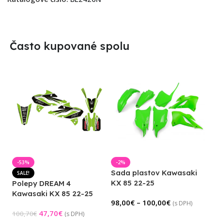
Často kupované spolu
-53%
-2%
Sada plastov Kawasaki
SALE!
KX 85 22-25
Polepy DREAM 4
Kawasaki KX 85 22-25
98,00
€
–
100,00
€
(s DPH)
47,70
€
100,70
€
(s DPH)