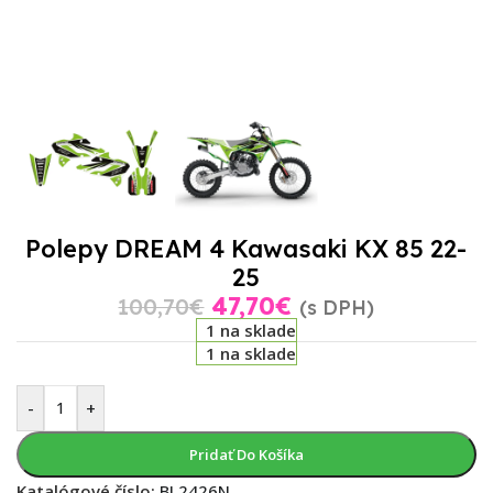
Polepy DREAM 4 Kawasaki KX 85 22-
25
47,70
€
100,70
€
(s DPH)
1 na sklade
1 na sklade
-
+
Pridať Do Košíka
Katalógové číslo:
BL2426N