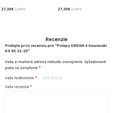
27,30
€
27,30
€
(s DPH)
(s DPH)
Pridať Do Košíka
Pridať Do Košíka
Recenzie
Pridajte prvú recenziu pre “Polepy DREAM 4 Kawasaki
KX 85 22-25”
Vaša e-mailová adresa nebude zverejnená.
Vyžadované
*
polia sú označené
*
Vaše hodnotenie
*
Vaša recenzia