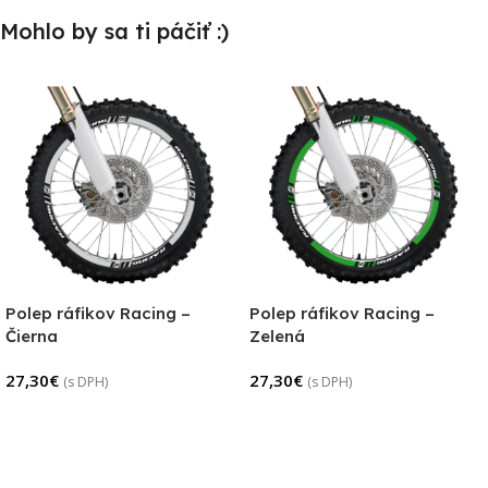
Mohlo by sa ti páčiť :)
Polep ráfikov Racing –
Polep ráfikov Racing –
Čierna
Zelená
27,30
€
27,30
€
(s DPH)
(s DPH)
Pridať Do Košíka
Pridať Do Košíka