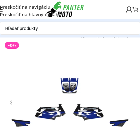
Preskočiť na navigáciu
Preskočiť na hlavný obsah
mov
ATV/UTV
Ostatné - ATV/UTV
Polepy/nálepky
Sady polepov
-45%