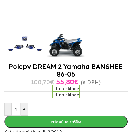
Polepy DREAM 2 Yamaha BANSHEE
86-06
55,80
€
100,70
€
(s DPH)
1 na sklade
1 na sklade
-
+
Pridať Do Košíka
Katalógové číslo:
BL2Q01A