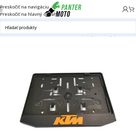
Preskočiť na navigáciu
Preskočiť na hlavný obsah
Domov
ON ROAD
Ostatné - ON ROAD
Doplnky
Podložky pod ŠPZ