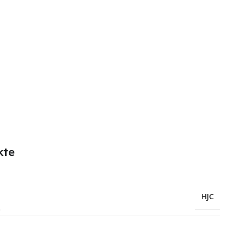
kte
HJC