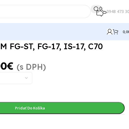
0948 473 3
0,0
M FG-ST, FG-17, IS-17, C70
00
€
(s DPH)
Pridať Do Košíka