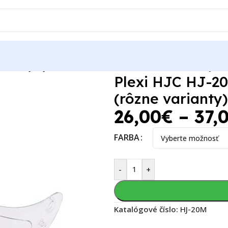
vo
Plexi HJC HJ-20M FG-ST, FG-17, IS-17, C70 (rôzne varianty)
Plexi HJC HJ-20
(rôzne varianty)
26,00
€
–
37,
FARBA
-
+
Katalógové číslo:
HJ-20M