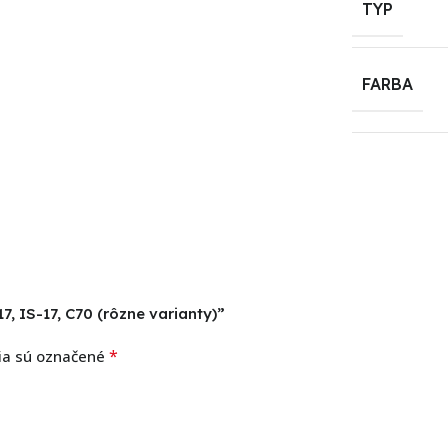
TYP
FARBA
, IS-17, C70 (rôzne varianty)”
*
ia sú označené