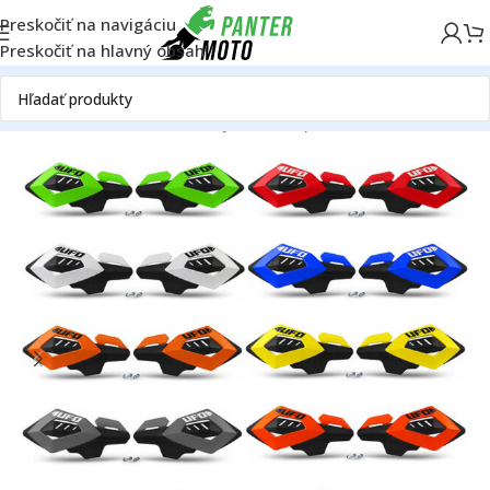
Preskočiť na navigáciu
Preskočiť na hlavný obsah
Domov
OFF ROAD
Rám
Plasty
Chrániče páčok