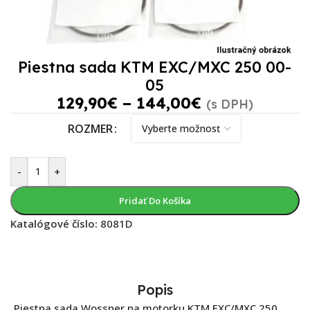
Piestna sada KTM EXC/MXC 250 00-
05
129,90
€
–
144,00
€
(s DPH)
ROZMER
-
+
Pridať Do Košíka
Katalógové číslo:
8081D
Popis
Piestna sada Wossner na motorku KTM EXC/MXC 250