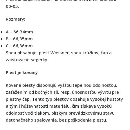
00-05.
Rozmery:
A – 66,34mm
B – 66,35mm
C – 66,36mm
Sada obsahuje: piest Wossner, sadu krúžkov, čap a
zaisťovacie segerky
Piest je kovaný
Kované piesty disponujú vyššou tepelnou odolnosťou,
zaťažením od bočných síl, resp. únosnosťou vývrtu pre
piestny čap. Tento typ piestov dosahuje vysokej hustoty
a tým i húževnatosti materiálu, čím získava vysokú
odolnosť voči tlakom, blízkym prevádzkovému stavu
detonačného spaľovania, bez poškodenia piestu.