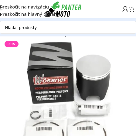
Preskočiť na navigáciu
Preskočiť na hlavný obsah
Domov
OFF ROAD
Motor
Piesty
-10%