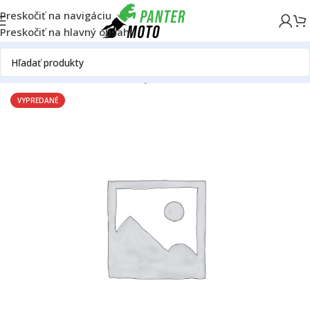
Preskočiť na navigáciu
Preskočiť na hlavný obsah
Domov
ATV/UTV
Motor
Piesty
VYPREDANÉ