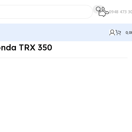
0948 473 3
0,0
onda TRX 350