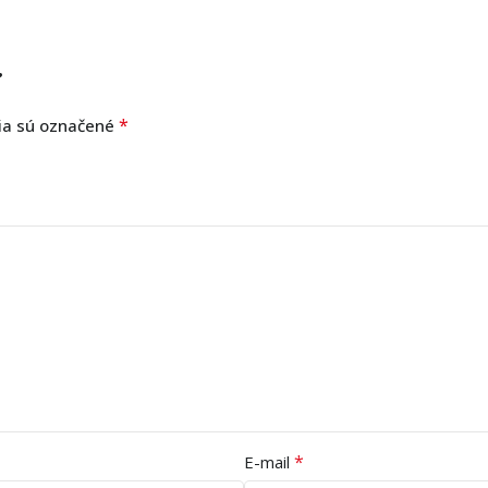
”
*
ia sú označené
*
E-mail