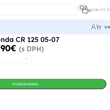
0948 473 3
0,0
onda CR 125 05-07
,90
€
(s DPH)
Pridať Do Košíka