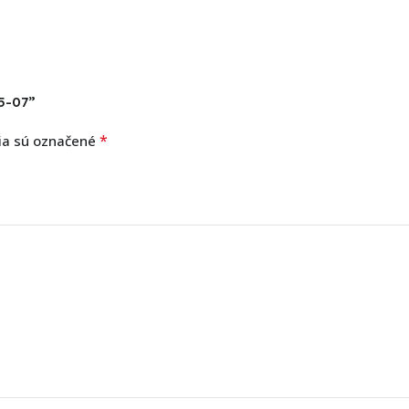
05-07”
*
ia sú označené