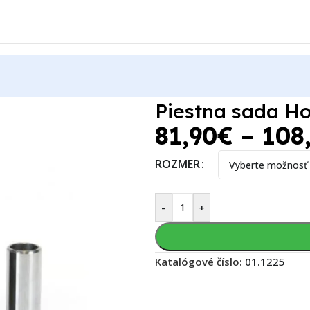
-07
Piestna sada H
81,90
€
–
108
ROZMER
-
+
Katalógové číslo:
01.1225