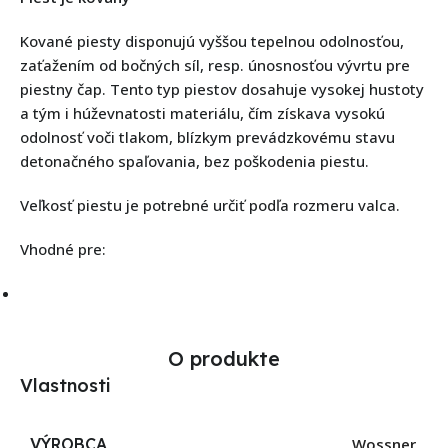
Kované piesty disponujú vyššou tepelnou odolnosťou,
zaťažením od bočných síl, resp. únosnosťou vývrtu pre
piestny čap. Tento typ piestov dosahuje vysokej hustoty
a tým i húževnatosti materiálu, čím získava vysokú
odolnosť voči tlakom, blízkym prevádzkovému stavu
detonačného spaľovania, bez poškodenia piestu.
Veľkosť piestu je potrebné určiť podľa rozmeru valca.
Vhodné pre:
O produkte
Vlastnosti
VÝROBCA
Wossner