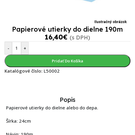
Papierové utierky do dielne 190m
16,40
€
(s DPH)
-
+
Pridať Do Košíka
Katalógové číslo:
L50002
Popis
Papierové utierky do dielne alebo do depa.
Šírka: 24cm
Návin: 190m