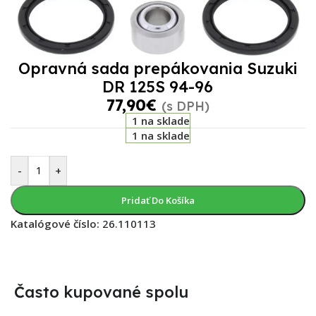
Opravná sada prepákovania Suzuki
DR 125S 94-96
77,90
€
(s DPH)
1 na sklade
1 na sklade
-
+
Pridať Do Košíka
Katalógové číslo:
26.110113
Často kupované spolu