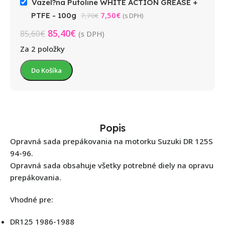
Vazel?na Putoline WHITE ACTION GREASE +
7,50
€
PTFE - 100g
7,70
€
(s DPH)
85,40
€
85,60
€
(s DPH)
Za 2 položky
Do Košíka
Popis
Opravná sada prepákovania na motorku Suzuki DR 125S
94-96.
Opravná sada obsahuje všetky potrebné diely na opravu
prepákovania.
Vhodné pre:
DR125 1986-1988