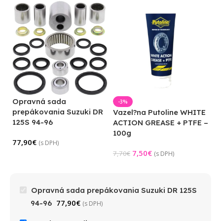
Opravná sada
-3%
prepákovania Suzuki DR
Vazel?na Putoline WHITE
125S 94-96
ACTION GREASE + PTFE –
100g
77,90
€
(s DPH)
7,50
€
7,70
€
(s DPH)
Opravná sada prepákovania Suzuki DR 125S
77,90
€
94-96
(s DPH)