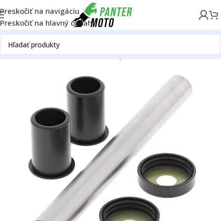
Preskočiť na navigáciu
Preskočiť na hlavný obsah
Domov
ON ROAD
Rám
Podvozok
Kyvná vidlica