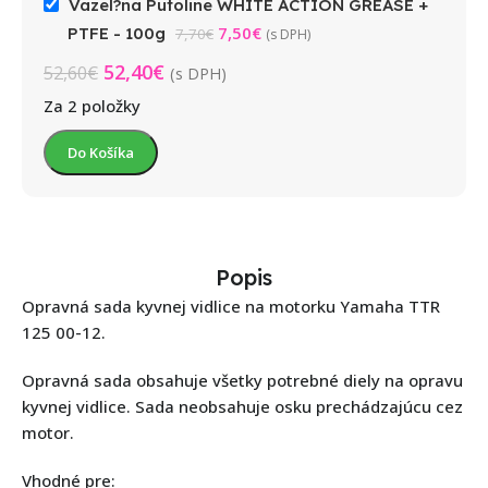
Vazel?na Putoline WHITE ACTION GREASE +
7,50
€
PTFE - 100g
7,70
€
(s DPH)
52,40
€
52,60
€
(s DPH)
Za 2 položky
Do Košíka
Popis
Opravná sada kyvnej vidlice na motorku Yamaha TTR
125 00-12.
Opravná sada obsahuje všetky potrebné diely na opravu
kyvnej vidlice. Sada neobsahuje osku prechádzajúcu cez
motor.
Vhodné pre: