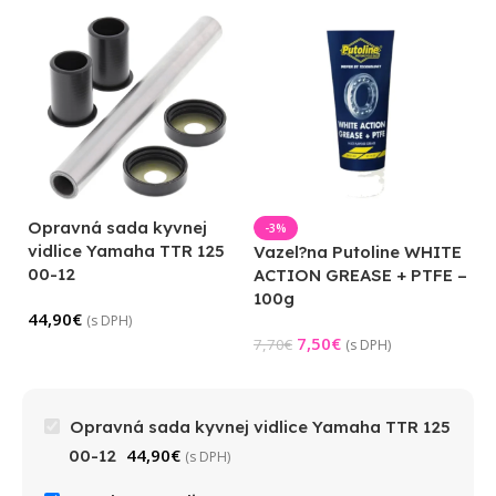
Opravná sada kyvnej
-3%
vidlice Yamaha TTR 125
Vazel?na Putoline WHITE
00-12
ACTION GREASE + PTFE –
100g
44,90
€
(s DPH)
7,50
€
7,70
€
(s DPH)
Opravná sada kyvnej vidlice Yamaha TTR 125
44,90
€
00-12
(s DPH)