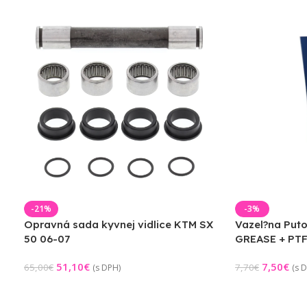
-21%
-3%
Opravná sada kyvnej vidlice KTM SX
Vazel?na Put
50 06-07
GREASE + PTF
51,10
€
7,50
€
65,00
€
7,70
€
(s DPH)
(s 