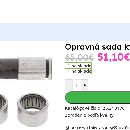
vnej vidlice KTM SX 50 06-07
Opravná sada ky
51,10
65,00
€
1 na sklade
1 na sklade
-
+
Katalógové číslo:
26.210170
Zoradenie podľa kvality
🥇Factory Links -
Najvyššia aft