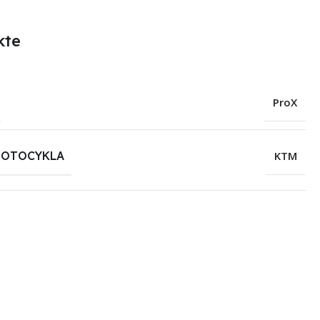
kte
ProX
MOTOCYKLA
KTM