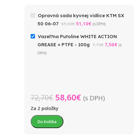
Opravná sada kyvnej vidlice KTM SX
51,10
€
50 06-07
65,00
€
(s DPH)
Vazel?na Putoline WHITE ACTION
7,50
€
GREASE + PTFE - 100g
7,70
€
(s
DPH)
58,60
€
72,70
€
(s DPH)
Za 2 položky
Do Košíka