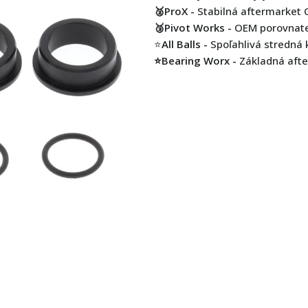
🥈ProX -
Stabilná aftermarket 
🥉Pivot Works -
OEM porovnateľ
⭐
All Balls -
Spoľahlivá stredná 
⭐Bearing Worx -
Základná afte