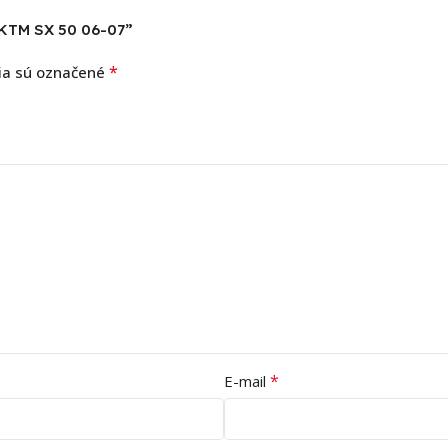
e KTM SX 50 06-07”
*
ia sú označené
*
E-mail