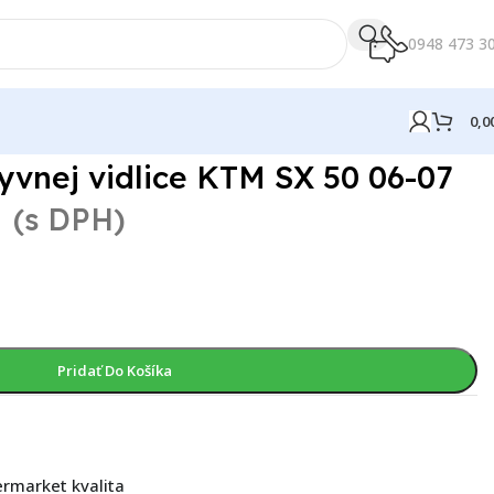
0948 473 3
0,0
vnej vidlice KTM SX 50 06-07
€
(s DPH)
Pridať Do Košíka
ermarket kvalita