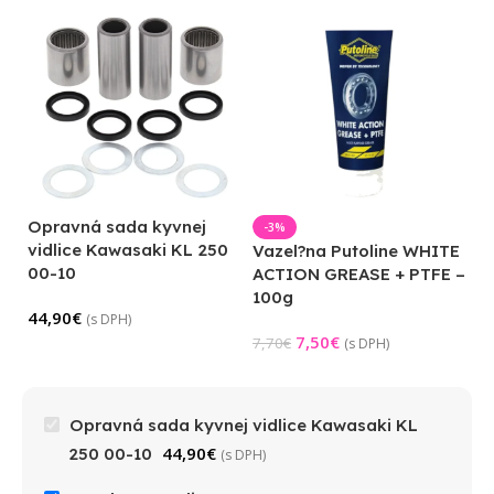
Opravná sada kyvnej
-3%
vidlice Kawasaki KL 250
Vazel?na Putoline WHITE
00-10
ACTION GREASE + PTFE –
100g
44,90
€
(s DPH)
7,50
€
7,70
€
(s DPH)
Opravná sada kyvnej vidlice Kawasaki KL
44,90
€
250 00-10
(s DPH)