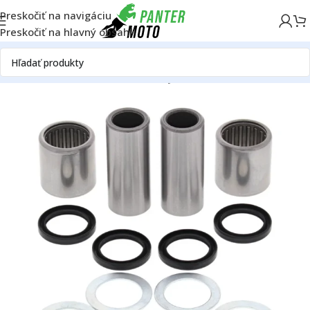
Preskočiť na navigáciu
Preskočiť na hlavný obsah
Domov
ON ROAD
Rám
Podvozok
Kyvná vidlica