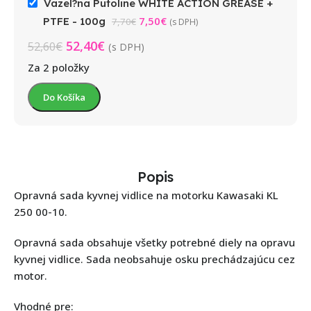
Vazel?na Putoline WHITE ACTION GREASE +
7,50
€
PTFE - 100g
7,70
€
(s DPH)
52,40
€
52,60
€
(s DPH)
Za 2 položky
Do Košíka
Popis
Opravná sada kyvnej vidlice na motorku Kawasaki KL
250 00-10.
Opravná sada obsahuje všetky potrebné diely na opravu
kyvnej vidlice. Sada neobsahuje osku prechádzajúcu cez
motor.
Vhodné pre: