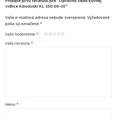
Pridajte prvú recenziu pre “Opravná sada kyvnej
vidlice Kawasaki KL 250 00-10”
Vaša e-mailová adresa nebude zverejnená.
Vyžadované
*
polia sú označené
*
Vaše hodnotenie
*
Vaša recenzia
*
Meno