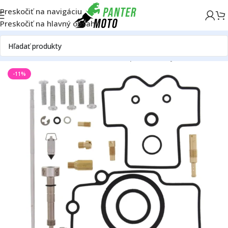
Preskočiť na navigáciu
Preskočiť na hlavný obsah
D
Motor
Palivová sústava
Karburátor
Opravné sady karburátora
-11%