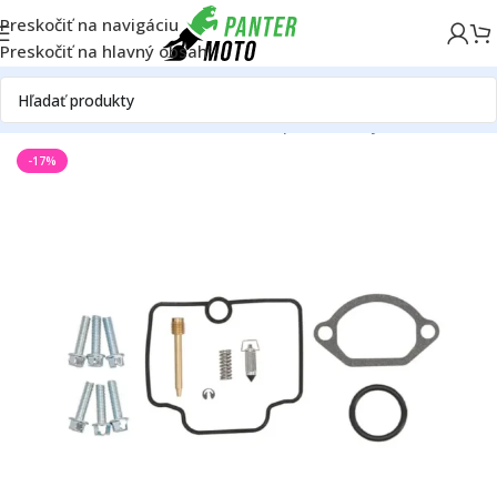
Preskočiť na navigáciu
Preskočiť na hlavný obsah
D
Motor
Palivová sústava
Karburátor
Opravné sady karburátora
-17%