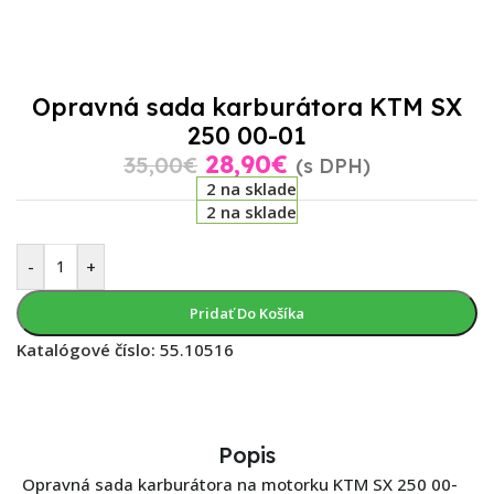
Opravná sada karburátora KTM SX
250 00-01
28,90
€
35,00
€
(s DPH)
2 na sklade
2 na sklade
-
+
Pridať Do Košíka
Katalógové číslo:
55.10516
Popis
Opravná sada karburátora na motorku KTM SX 250 00-