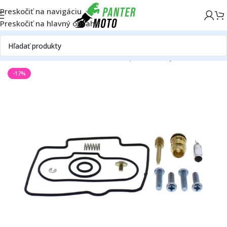
Preskočiť na navigáciu
Preskočiť na hlavný obsah
D
Motor
Palivová sústava
Karburátor
Opravné sady karburátora
-17%