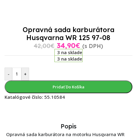
Opravná sada karburátora
Husqvarna WR 125 97-08
34,90
€
42,00
€
(s DPH)
3 na sklade
3 na sklade
-
+
Pridať Do Košíka
Katalógové číslo:
55.10584
Popis
Opravná sada karburátora na motorku Husqvarna WR