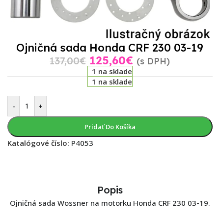
Ojničná sada Honda CRF 230 03-19
125,60
€
137,00
€
(s DPH)
1 na sklade
1 na sklade
-
+
Pridať Do Košíka
Katalógové číslo:
P4053
Popis
Ojničná sada Wossner na motorku Honda CRF 230 03-19.