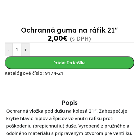
Ochranná guma na ráfik 21″
2,00
€
(s DPH)
-
+
Pridať Do Košíka
Katalógové číslo:
9174-21
Popis
Ochranná vložka pod dušu na kolesá 21″. Zabezpečuje
krytie hlavíc niplov a špicov vo vnútri ráfiku proti
poškodeniu (prepichnutiu) duše. Vyrobené z pružného a
odolného materiálu s pripraveným otvorom pre ventilku.