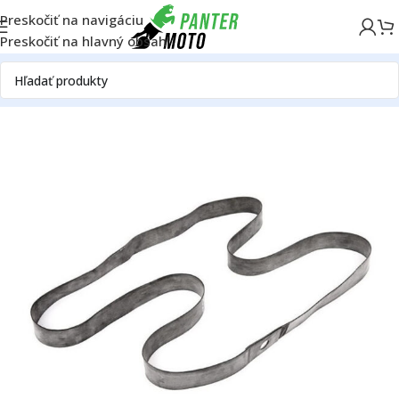
Preskočiť na navigáciu
Preskočiť na hlavný obsah
Domov
OFF ROAD
Rám
Kolesá
Príslušenstvo