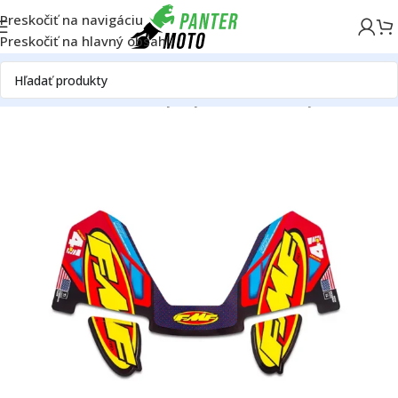
Preskočiť na navigáciu
Preskočiť na hlavný obsah
Domov
OFF ROAD
Motor
Výfuky
Príslušenstvo k výfukom