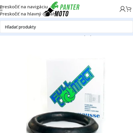
Preskočiť na navigáciu
Preskočiť na hlavný obsah
Domov
OFF ROAD
Rám
Kolesá
Bezdušový systém