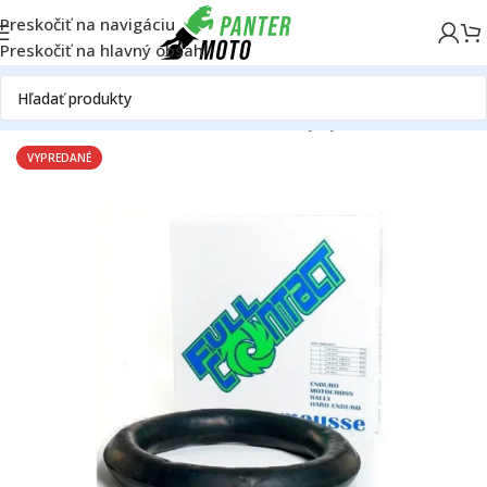
Preskočiť na navigáciu
Preskočiť na hlavný obsah
Domov
OFF ROAD
Rám
Kolesá
Bezdušový systém
VYPREDANÉ