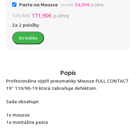
34,90
€
Pasta na Mousse
39,90
€
(s DPH)
171,90
€
176,90
€
(s DPH)
Za 2 položky
Do Košíka
Popis
Profesionálna výplň pneumatiky Mousse FULL CONTACT
19″ 110/90-19 ktorá zabraňuje defektom.
Sada obsahuje:
1x mousse
1x montážna pasta