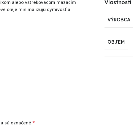
Vlastnosti
emixom alebo vstrekovacom mazacím
ové oleje minimalizujú dymivosť a
VÝROBCA
OBJEM
*
ia sú označené